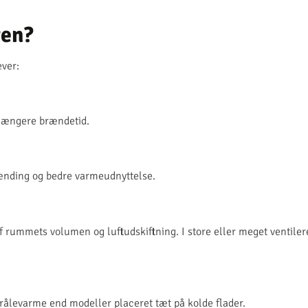
ten?
ever:
 længere brændetid.
rænding og bedre varmeudnyttelse.
 rummets volumen og luftudskiftning. I store eller meget ventile
trålevarme end modeller placeret tæt på kolde flader.