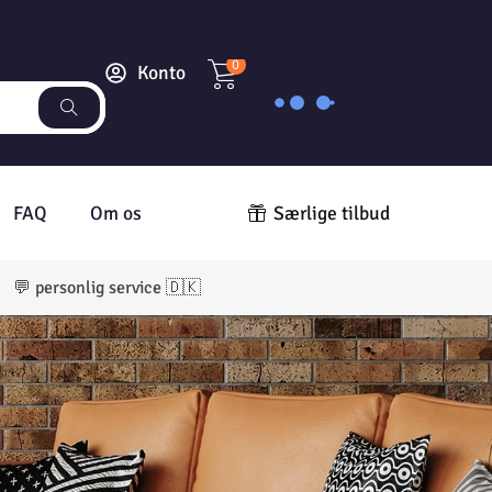
0
Konto
FAQ
Om os
Særlige tilbud
r 💬 personlig service 🇩🇰