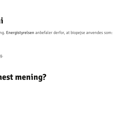
i
ing.
Energistyrelsen
anbefaler derfor, at biopejse anvendes som:
g.
mest mening?