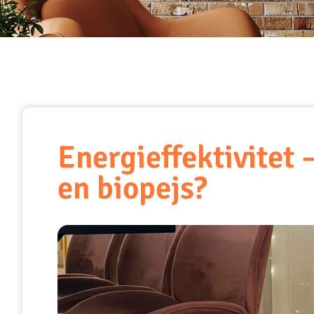
Energieffektivitet
en biopejs?