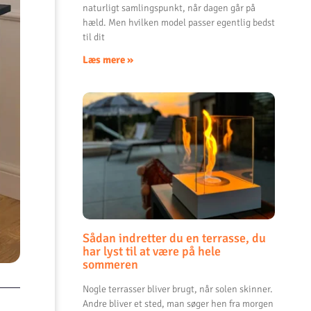
naturligt samlingspunkt, når dagen går på
hæld. Men hvilken model passer egentlig bedst
til dit
Læs mere »
Sådan indretter du en terrasse, du
har lyst til at være på hele
sommeren
Nogle terrasser bliver brugt, når solen skinner.
Andre bliver et sted, man søger hen fra morgen