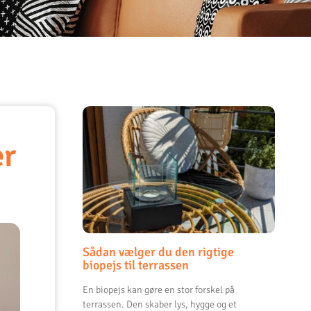
er
Sådan vælger du den rigtige
biopejs til terrassen
En biopejs kan gøre en stor forskel på
terrassen. Den skaber lys, hygge og et