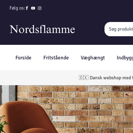
Følg os:
Forside
Fritstående
Væghængt
Indbyg
🇩🇰 Dansk webshop med fri