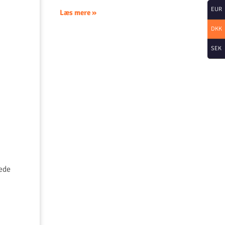
EUR
Læs mere »
DKK
SEK
rede