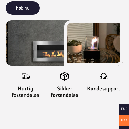
Køb nu
Hurtig
Sikker
Kundesupport
forsendelse
forsendelse
EUR
DKK