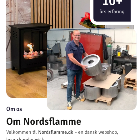
10+
års erfaring
Om os
Om Nordsflamme
Velkommen til
Nordsflamme.dk
– en dansk webshop,
hvor
skandinavisk