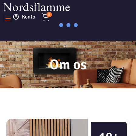
0
Konto
Om os