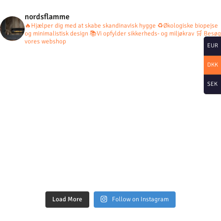
nordsflamme
🔥Hjælper dig med at skabe skandinavisk hygge
♻️Økologiske biopejse
og minimalistisk design
📚Vi opfylder sikkerheds- og miljøkrav
🛒 Besøg
vores webshop
EUR
DKK
SEK
Load More
Follow on Instagram