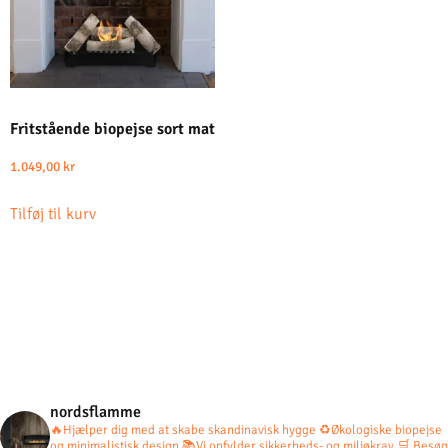
Fritstående biopejse sort mat
1.049,00
kr
Tilføj til kurv
nordsflamme
🔥Hjælper dig med at skabe skandinavisk hygge
♻️Økologiske biopejse
og minimalistisk design
📚Vi opfylder sikkerheds- og miljøkrav
🛒 Besøg