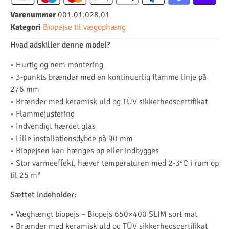
Varenummer
001.01.028.01
Kategori
Biopejse til vægophæng
Hvad adskiller denne model?
• Hurtig og nem montering
• 3-punkts brænder med en kontinuerlig flamme linje på
276 mm
• Brænder med keramisk uld og TÜV sikkerhedscertifikat
• Flammejustering
• Indvendigt hærdet glas
• Lille installationsdybde på 90 mm
• Biopejsen kan hænges op eller indbygges
• Stor varmeeffekt, hæver temperaturen med 2-3°C i rum op
til 25 m²
Sættet indeholder:
• Væghængt biopejs – Biopejs 650×400 SLIM sort mat
• Brænder med keramisk uld og TÜV sikkerhedscertifikat