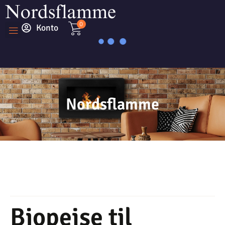
0
Konto
Nordsflamme
Biopejse til