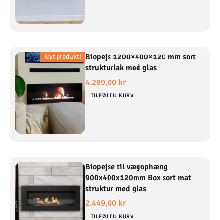
Biopejs 1200×400×120 mm sort
Nyt produkt!
Nyt produkt!
strukturlak med glas
4.289,00
kr
TILFØJ TIL KURV
Biopejse til vægophæng
900x400x120mm Box sort mat
struktur med glas
2.449,00
kr
TILFØJ TIL KURV