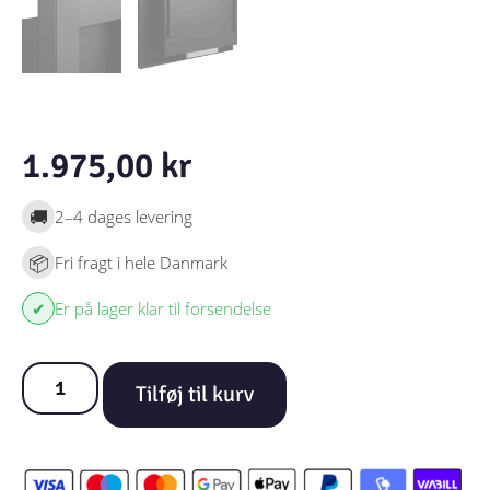
1.975,00
kr
🚚
2–4 dages levering
📦
Fri fragt i hele Danmark
✔
Er på lager klar til forsendelse
Tilføj til kurv